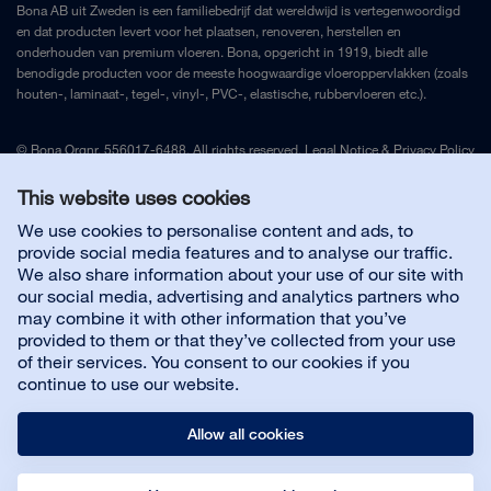
Bona AB uit Zweden is een familiebedrijf dat wereldwijd is vertegenwoordigd
en dat producten levert voor het plaatsen, renoveren, herstellen en
onderhouden van premium vloeren. Bona, opgericht in 1919, biedt alle
benodigde producten voor de meeste hoogwaardige vloeroppervlakken (zoals
houten-, laminaat-, tegel-, vinyl-, PVC-, elastische, rubbervloeren etc.).
© Bona Orgnr. 556017-6488. All rights reserved.
Legal Notice
&
Privacy Policy
This website uses cookies
Contact België
We use cookies to personalise content and ads, to
provide social media features and to analyse our traffic.
We also share information about your use of our site with
Handige links
our social media, advertising and analytics partners who
may combine it with other information that you’ve
provided to them or that they’ve collected from your use
Over ons
of their services. You consent to our cookies if you
continue to use our website.
Allow all cookies