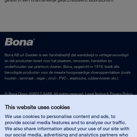
Bona AB uit Zweden is een familiebedrijf dat wereldwijd is vertegenwoordigd
en dat producten levert voor het plaatsen, renoveren, herstellen en
onderhouden van premium vloeren. Bona, opgericht in 1919, biedt alle
benodigde producten voor de meeste hoogwaardige vloeroppervlakken (zoals
houten-, laminaat-, tegel-, vinyl-, PVC-, elastische, rubbervloeren etc.).
© Bona Orgnr. 556017-6488. All rights reserved.
Legal Notice
&
Privacy Policy
This website uses cookies
Contact Nederland
We use cookies to personalise content and ads, to
provide social media features and to analyse our traffic.
We also share information about your use of our site with
Handige links
our social media, advertising and analytics partners who