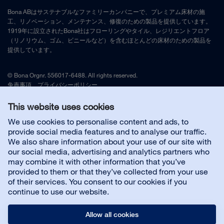
Bona ABはサステナブルなファミリーカンパニーで、プレミアム床材の施
工、リノベーション、メンテナンス、修復のための製品を提供しています。
1919年に設立されたBona社はフローリングやタイル、レジリエントフロア
（リノリウム、ゴム、ビニールなど）を含むほとんどの床材のための製品を
提供しています。
© Bona Orgnr. 556017-6488. All rights reserved.
免責事項
、
プライバシーポリシー
This website uses cookies
日本代理店
We use cookies to personalise content and ads, to
provide social media features and to analyse our traffic.
We also share information about your use of our site with
Customer service
our social media, advertising and analytics partners who
may combine it with other information that you’ve
provided to them or that they’ve collected from your use
About us
of their services. You consent to our cookies if you
continue to use our website.
Allow all cookies