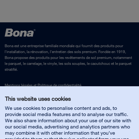
Bona est une entreprise familiale mondiale qui fournit des produits pour
l'installation, la rénovation, l'entretien des sols premium. Fondée en 1919,
Bona propose des produits pour les revêtements de sol premium, notamment
le parquet, le carrelage, le vinyle, les sols souples, le caoutchouc et le parquet
stratifié.
Mentions légales
et
Politique de confidentialité
This website uses cookies
Nous contacter
We use cookies to personalise content and ads, to
provide social media features and to analyse our traffic.
We also share information about your use of our site with
Service client
our social media, advertising and analytics partners who
may combine it with other information that you’ve