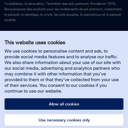
l'installation, la rénovation, l'entretien des sols premium. Fondée en 1919,
Bona propose des produits pour les revêtements de sol premium, notamment
le parquet, le carrelage, le vinyle, les sols souples, le caoutchouc et le parquet
stratifié.
Mentions légales
et
Politique de confidentialité
This website uses cookies
We use cookies to personalise content and ads, to
Nous contacter
provide social media features and to analyse our traffic.
We also share information about your use of our site with
our social media, advertising and analytics partners who
Service client
may combine it with other information that you’ve
provided to them or that they’ve collected from your use
of their services. You consent to our cookies if you
À propos de Bona
continue to use our website.
Allow all cookies
Use necessary cookies only