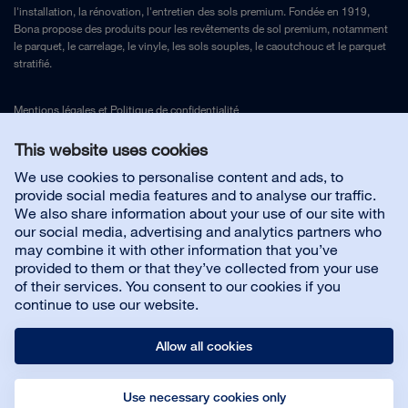
l'installation, la rénovation, l'entretien des sols premium. Fondée en 1919,
Bona propose des produits pour les revêtements de sol premium, notamment
le parquet, le carrelage, le vinyle, les sols souples, le caoutchouc et le parquet
stratifié.
Mentions légales
et
Politique de confidentialité
This website uses cookies
Nous contacter
We use cookies to personalise content and ads, to
provide social media features and to analyse our traffic.
We also share information about your use of our site with
Service client
our social media, advertising and analytics partners who
may combine it with other information that you’ve
provided to them or that they’ve collected from your use
À propos de Bona
of their services. You consent to our cookies if you
continue to use our website.
Allow all cookies
Use necessary cookies only