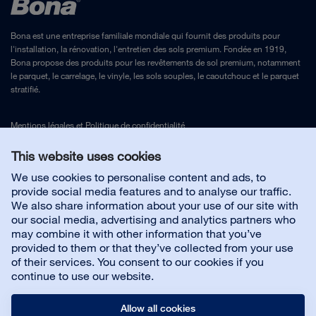
Bona est une entreprise familiale mondiale qui fournit des produits pour
l'installation, la rénovation, l'entretien des sols premium. Fondée en 1919,
Bona propose des produits pour les revêtements de sol premium, notamment
le parquet, le carrelage, le vinyle, les sols souples, le caoutchouc et le parquet
stratifié.
Mentions légales
et
Politique de confidentialité
This website uses cookies
Nous contacter
We use cookies to personalise content and ads, to
provide social media features and to analyse our traffic.
We also share information about your use of our site with
Service client
our social media, advertising and analytics partners who
may combine it with other information that you’ve
provided to them or that they’ve collected from your use
À propos de Bona
of their services. You consent to our cookies if you
continue to use our website.
Allow all cookies