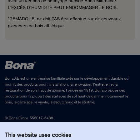
avec un tampon de nettoyage humide Bona Microfiber.
L’EXCÈS D’HUMIDITÉ PEUT ENDOMMAGER LE BOIS.
*REMARQUE: ne doit PAS être effectué sur de nouveaux
planchers de bois athlétique.
Bona AB est une entreprise familiale axée sur le développement durable qui
fournit des produits pour l'installation, la rénovation, l'entretien et la
restauration de sols haut de gamme.
Fondée en 1919, Bona propose des
produits pour la plupart des surfaces de sol haut de gamme, notamment le
bois, le carrelage, le vinyle, le caoutchouc et le stratifié.
© Bona Orgnr. 556017-6488
Mentions légales
and
Politique de confidentialité
This website uses cookies