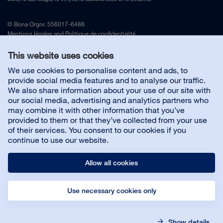
© Bona Orgnr. 556017-6488
Mentions légales
and
Politique de confidentialité
This website uses cookies
Contactez-nous
We use cookies to personalise content and ads, to
provide social media features and to analyse our traffic.
We also share information about your use of our site with
Produits pour entrepreneurs de plancher
our social media, advertising and analytics partners who
may combine it with other information that you’ve
provided to them or that they’ve collected from your use
À propos de nous
of their services. You consent to our cookies if you
continue to use our website.
Allow all cookies
Use necessary cookies only
© Bona Orgnr. 556017-6488
Legal notice
Privacy policy
Show details