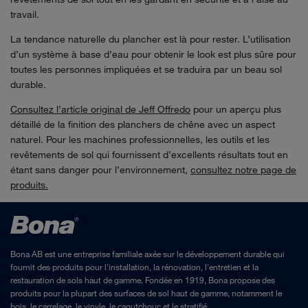
travail.
La tendance naturelle du plancher est là pour rester. L’utilisation
d’un système à base d’eau pour obtenir le look est plus sûre pour
toutes les personnes impliquées et se traduira par un beau sol
durable.
Consultez l’article original de Jeff Offredo
pour un aperçu plus
détaillé de la finition des planchers de chêne avec un aspect
naturel. Pour les machines professionnelles, les outils et les
revêtements de sol qui fournissent d’excellents résultats tout en
étant sans danger pour l’environnement,
consultez notre page de
produits.
Bona AB est une entreprise familiale axée sur le développement durable qui
fournit des produits pour l'installation, la rénovation, l'entretien et la
restauration de sols haut de gamme.
Fondée en 1919, Bona propose des
produits pour la plupart des surfaces de sol haut de gamme, notamment le
bois, le carrelage, le vinyle, le caoutchouc et le stratifié.