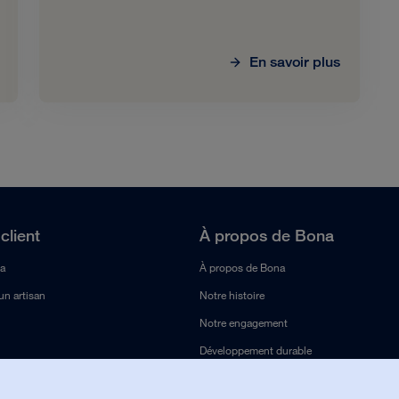
En savoir plus
client
À propos de Bona
a
À propos de Bona
un artisan
Notre histoire
Notre engagement
Développement durable
Travailler chez Bona