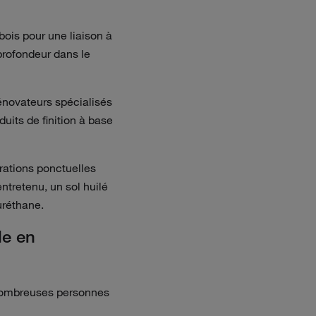
bois pour une liaison à
 profondeur dans le
énovateurs spécialisés
duits de finition à base
arations ponctuelles
entretenu, un sol huilé
'uréthane.
le en
e nombreuses personnes