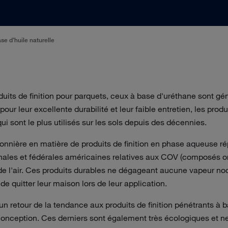
ase d'huile naturelle
duits de finition pour parquets, ceux à base d'uréthane sont gé
our leur excellente durabilité et leur faible entretien, les produ
i sont le plus utilisés sur les sols depuis des décennies.
onnière en matière de produits de finition en phase aqueuse ré
nales et fédérales américaines relatives aux COV (composés or
de l'air. Ces produits durables ne dégageant aucune vapeur noci
e quitter leur maison lors de leur application.
un retour de la tendance aux produits de finition pénétrants à b
conception. Ces derniers sont également très écologiques et n