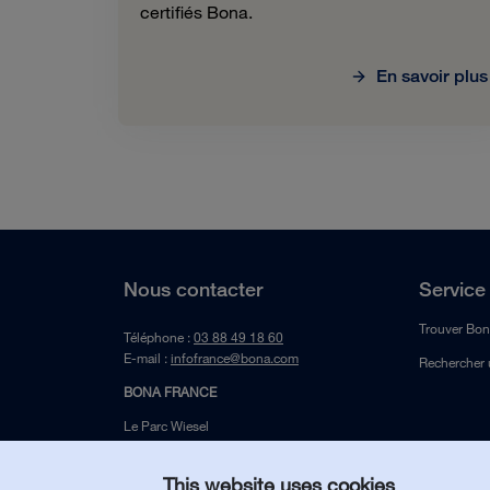
certifiés Bona.
En savoir plus
Nous contacter
Service 
Trouver Bon
Téléphone :
03 88 49 18 60
E-mail :
infofrance@bona.com
Rechercher 
BONA FRANCE
Le Parc Wiesel
13 rue du Wiesel
67118 GEISPOLSHEIM
This website uses cookies