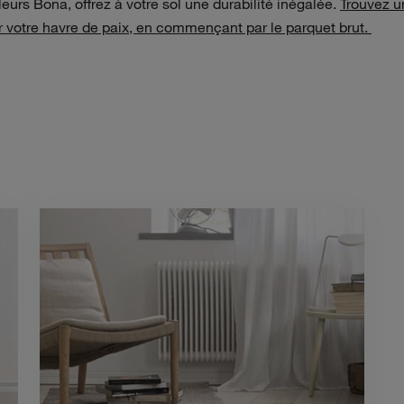
eurs Bona, offrez à votre sol une durabilité inégalée.
Trouvez un
r votre havre de paix, en commençant par le parquet brut.