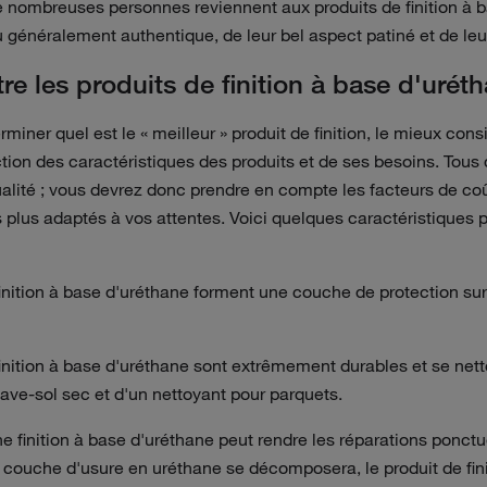
nombreuses personnes reviennent aux produits de finition à ba
 généralement authentique, de leur bel aspect patiné et de leurs
re les produits de finition à base d'uréth
erminer quel est le « meilleur » produit de finition, le mieux co
ction des caractéristiques des produits et de ses besoins. Tous
alité ; vous devrez donc prendre en compte les facteurs de coû
es plus adaptés à vos attentes. Voici quelques caractéristiques
finition à base d'uréthane forment une couche de protection sur
finition à base d'uréthane sont extrêmement durables et se nett
 lave-sol sec et d'un nettoyant pour parquets.
ne finition à base d'uréthane peut rendre les réparations ponctuel
a couche d'usure en uréthane se décomposera, le produit de fini