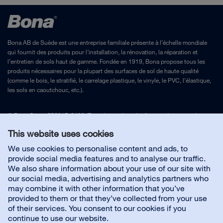
Bona AB de Suède est une entreprise familiale présente à l’échelle mondiale
qui fournit des produits pour l’installation, la rénovation, la réparation et
l’entretien de sols haut de gamme. Fondée en 1919, Bona propose tous les
produits nécessaires pour la plupart des surfaces de sol de haute qualité
(comme le bois, le stratifié, le carrelage plastique, le vinyle, le PVC, l’élastique,
les sols en caoutchouc, etc.).
© Bona Orgnr. 556017-6488. Tous droits réservés.
Avis juridique
et
politique
de confidentialité
This website uses cookies
We use cookies to personalise content and ads, to
provide social media features and to analyse our traffic.
Nous contacter
We also share information about your use of our site with
our social media, advertising and analytics partners who
may combine it with other information that you’ve
Service client
provided to them or that they’ve collected from your use
of their services. You consent to our cookies if you
continue to use our website.
À propos de Bona