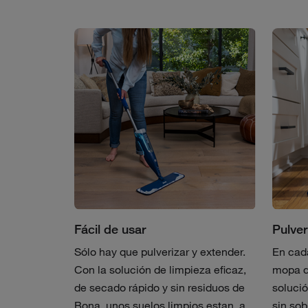
Fácil de usar
Pulver
Sólo hay que pulverizar y extender.
En cada
Con la solución de limpieza eficaz,
mopa d
de secado rápido y sin residuos de
solució
Bona, unos suelos limpios estan, a
sin sob