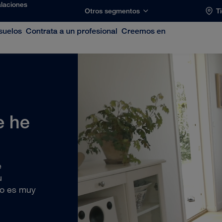
alaciones
Otros segmentos
T
suelos
Contrata a un profesional
Creemos en
e he
e
u
do es muy