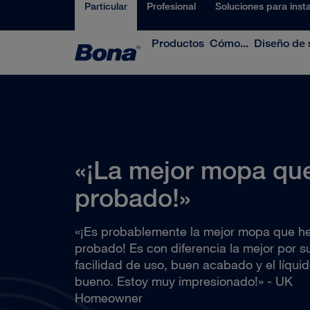
Particular
Profesional
Soluciones para inst
Productos
Cómo...
Diseño de 
«¡La mejor mopa qu
probado!»
«¡Es probablemente la mejor mopa que h
probado! Es con diferencia la mejor por s
facilidad de uso, buen acabado y el líqui
bueno. Estoy muy impresionado!» - UK
Homeowner