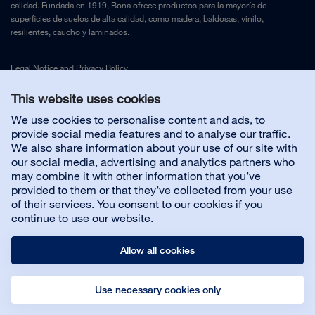
calidad. Fundada en 1919, Bona ofrece productos para la mayoría de
superficies de suelos de alta calidad, como madera, baldosas, vinilo,
resilientes, caucho y laminados.
Legal Notice
and
Privacy Policy
This website uses cookies
Contacta con nosotros
We use cookies to personalise content and ads, to
provide social media features and to analyse our traffic.
We also share information about your use of our site with
Servicio al cliente
our social media, advertising and analytics partners who
may combine it with other information that you’ve
provided to them or that they’ve collected from your use
Sobre nosotros
of their services. You consent to our cookies if you
continue to use our website.
Allow all cookies
Use necessary cookies only
© Bona AB
Aviso legal
Política de privacidad