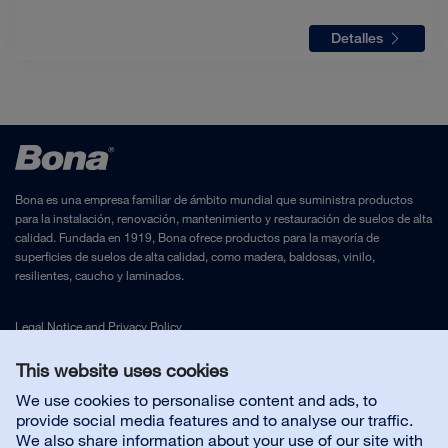
Detalles
Bona es una empresa familiar de ámbito mundial que suministra productos
para la instalación, renovación, mantenimiento y restauración de suelos de alta
calidad. Fundada en 1919, Bona ofrece productos para la mayoría de
superficies de suelos de alta calidad, como madera, baldosas, vinilo,
resilientes, caucho y laminados.
Legal Notice
and
Privacy Policy
This website uses cookies
Contáctenos
We use cookies to personalise content and ads, to
provide social media features and to analyse our traffic.
We also share information about your use of our site with