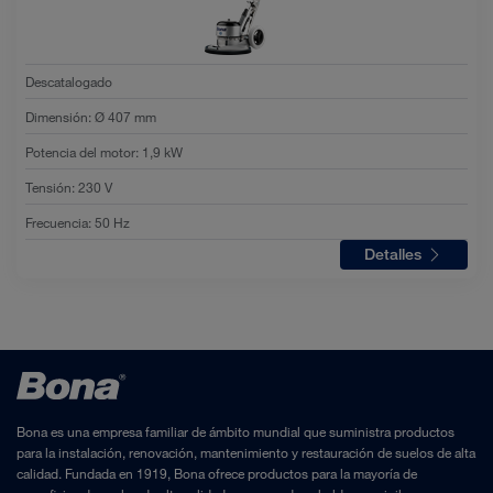
Descatalogado
Dimensión
:
Ø 407 mm
Potencia del motor
:
1,9 kW
Tensión
:
230 V
Frecuencia
:
50 Hz
Detalles
Bona es una empresa familiar de ámbito mundial que suministra productos
para la instalación, renovación, mantenimiento y restauración de suelos de alta
calidad. Fundada en 1919, Bona ofrece productos para la mayoría de