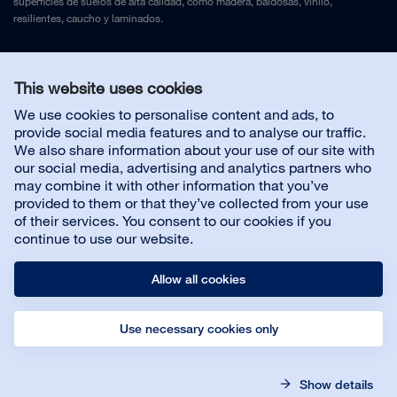
superficies de suelos de alta calidad, como madera, baldosas, vinilo,
resilientes, caucho y laminados.
Legal Notice
and
Privacy Policy
This website uses cookies
We use cookies to personalise content and ads, to
Contáctenos
provide social media features and to analyse our traffic.
We also share information about your use of our site with
our social media, advertising and analytics partners who
Servicio al cliente
may combine it with other information that you’ve
provided to them or that they’ve collected from your use
of their services. You consent to our cookies if you
Sobre nosotros
continue to use our website.
Allow all cookies
Use necessary cookies only
© Bona AB
Aviso legal
Política de privacidad
Show details