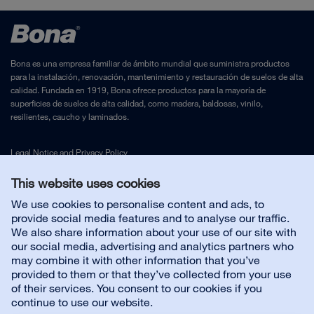
Bona es una empresa familiar de ámbito mundial que suministra productos
para la instalación, renovación, mantenimiento y restauración de suelos de alta
calidad. Fundada en 1919, Bona ofrece productos para la mayoría de
superficies de suelos de alta calidad, como madera, baldosas, vinilo,
resilientes, caucho y laminados.
Legal Notice
and
Privacy Policy
This website uses cookies
Contáctenos
We use cookies to personalise content and ads, to
provide social media features and to analyse our traffic.
We also share information about your use of our site with
Servicio al cliente
our social media, advertising and analytics partners who
may combine it with other information that you’ve
provided to them or that they’ve collected from your use
Sobre nosotros
of their services. You consent to our cookies if you
continue to use our website.