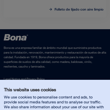
Folleto de lijado con aire limpio
Bona es una empresa familiar de ámbito mundial que suministra productos
para la instalación, renovación, mantenimiento y restauración de suelos de alta
calidad. Fundada en 1919, Bona ofrece productos para la mayoría de
superficies de suelos de alta calidad, como madera, baldosas, vinilo,
resilientes, caucho y laminados.
Legal Notice
and
Privacy Policy
This website uses cookies
Contáctenos
We use cookies to personalise content and ads, to
provide social media features and to analyse our traffic.
We also share information about your use of our site with