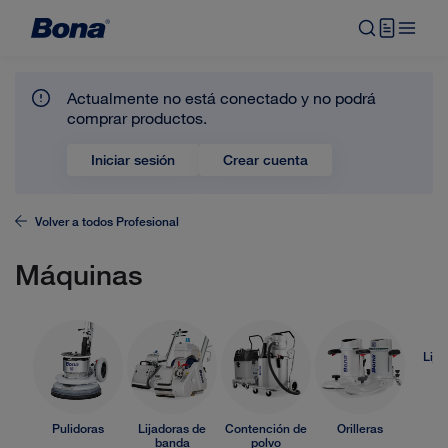
Actualmente no está conectado y no podrá
comprar productos.
Iniciar sesión
Crear cuenta
Volver a todos
Profesional
Máquinas
Lija
Ro
Pulidoras
Lijadoras de
Contención de
Orilleras
banda
polvo