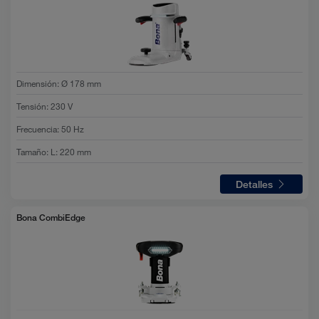
Dimensión
:
Ø 178 mm
Tensión
:
230 V
Frecuencia
:
50 Hz
Tamaño
:
L: 220 mm
Detalles
Bona CombiEdge