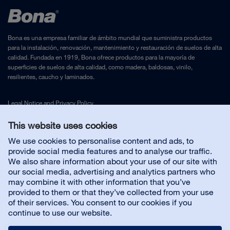
Bona es una empresa familiar de ámbito mundial que suministra productos
para la instalación, renovación, mantenimiento y restauración de suelos de alta
calidad. Fundada en 1919, Bona ofrece productos para la mayoría de
superficies de suelos de alta calidad, como madera, baldosas, vinilo,
resilientes, caucho y laminados.
Legal Notice
and
Privacy Policy
This website uses cookies
Contáctenos
We use cookies to personalise content and ads, to
provide social media features and to analyse our traffic.
We also share information about your use of our site with
Servicio al cliente
our social media, advertising and analytics partners who
may combine it with other information that you’ve
provided to them or that they’ve collected from your use
Sobre nosotros
of their services. You consent to our cookies if you
continue to use our website.