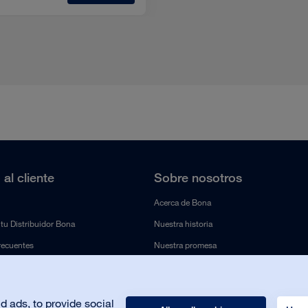
 al cliente
Sobre nosotros
Acerca de Bona
tu Distribuidor Bona
Nuestra historia
recuentes
Nuestra promesa
de máquinas
Sostenibilidad
Trabaja con nosotros
 ads, to provide social