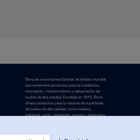
Bona es una empresa familiar de ámbito mundial
que suministra productos para la instalación,
renovación, mantenimiento y restauración de
suelos de alta calidad. Fundada en 1919, Bona
ofrece productos para la mayoría de superficies
de suelos de alta calidad, como madera,
baldosas, vinilo, resilientes, caucho y laminados.
Legal Notice
and
Privacy Policy