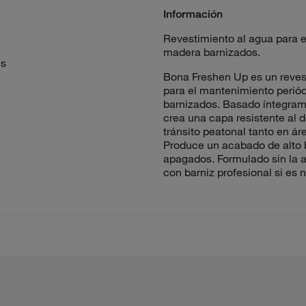
Información
Revestimiento al agua para e
madera barnizados.
es
Bona Freshen Up es un reves
para el mantenimiento periód
barnizados. Basado íntegrame
crea una capa resistente al 
tránsito peatonal tanto en 
Produce un acabado de alto br
apagados. Formulado sin la ad
con barniz profesional si es 