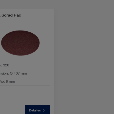
 Scrad Pad
o
:
320
nsión
:
Ø 407 mm
ño
:
8 mm
Detalles