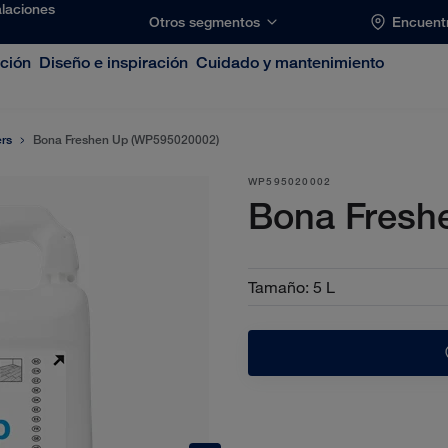
alaciones
Otros segmentos
Encuentr
ación
Diseño e inspiración
Cuidado y mantenimiento
ers
Bona Freshen Up (WP595020002)
WP595020002
Bona Fresh
Tamaño
:
5 L