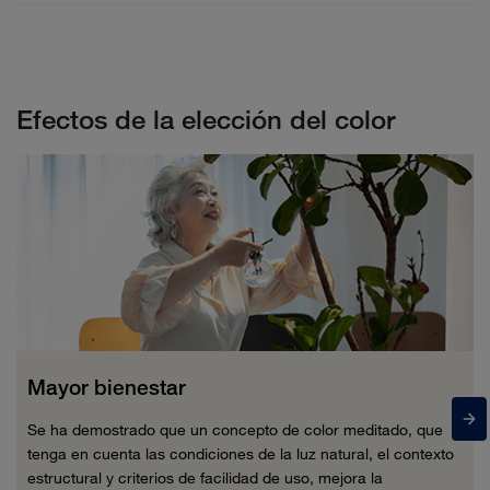
Categoría: Al agua, dos componentes
Tiempo de secado: 2-4 horas entre capas
EPD - Bona Pure Colour
Herramientas de aplicación: Rodillo Bona (11 mm)
Rendimiento: 12-15 m²/litro (70-90 g/m²) por capa
EN 71-3, Application on children's toys
Efectos de la elección del color
EMICODE EC 1PLUS - Bona Pure Colour
GREENGUARD Gold Certificate - Bona Pure
Colour
SDS Bona Pure Colour ES
SDS Bona R Hardener ES
Mayor bienestar
Bona Care Program Resilient Brochure ES
Se ha demostrado que un concepto de color meditado, que
tenga en cuenta las condiciones de la luz natural, el contexto
estructural y criterios de facilidad de uso, mejora la