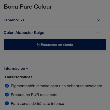
Bona Pure Colour
Tamaño:
5 L
5 L
Color:
Alabaster Beige
Alabaster Beige
Chalky Taupe
Custom
Dark Opalescence
Encuentra en tienda
Desert Greige
Dusk Rock
Earthy Charme
Earthy Olive
Eucalyptus Green
Forest Slate
Golden Dune
Goldenrod Blossom
Información
Características
Granite Grey
Lava Stone
Mocha Clay
Moss Meadow
Pigmentación intensa para una cobertura excelente
Olive Leaf
Radiant Ochre
RAL 1001 Beige
RAL 1015 Light Ivory
Protección PUR resistente
Para zonas de tránsito intenso
RAL 5007 Brilliant Blue
RAL 5012 Azul Claro