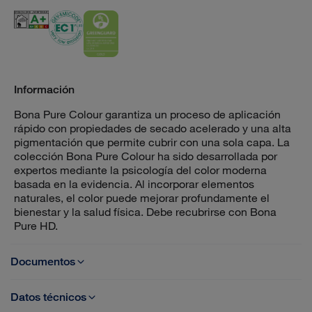
RAL 5014 Pigeon Blue
RAL 6034 Pastel Turqouise
RAL 7012 Basalt Grey
RAL 7038 Agate Grey
RAL 7047 Telegrey 4
RAL 9005 Jet Black
Raw Umber
Sage Terrain
Sandy Shore
Información
Bona Pure Colour garantiza un proceso de aplicación
Slate Stone
Soft Clouds
Terra Rouge
Wet Earth
rápido con propiedades de secado acelerado y una alta
pigmentación que permite cubrir con una sola capa. La
colección Bona Pure Colour ha sido desarrollada por
Wetland Green
expertos mediante la psicología del color moderna
basada en la evidencia. Al incorporar elementos
naturales, el color puede mejorar profundamente el
bienestar y la salud física. Debe recubrirse con Bona
Pure HD.
Documentos
Datos técnicos
TDS Bona Pure Colour ES