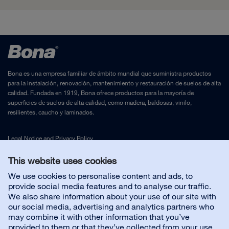
Bona es una empresa familiar de ámbito mundial que suministra productos
para la instalación, renovación, mantenimiento y restauración de suelos de alta
calidad. Fundada en 1919, Bona ofrece productos para la mayoría de
superficies de suelos de alta calidad, como madera, baldosas, vinilo,
resilientes, caucho y laminados.
Legal Notice
and
Privacy Policy
This website uses cookies
Contáctenos
We use cookies to personalise content and ads, to
provide social media features and to analyse our traffic.
We also share information about your use of our site with
Servicio al cliente
our social media, advertising and analytics partners who
may combine it with other information that you’ve
provided to them or that they’ve collected from your use