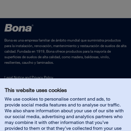
Categoría: Al agua, 1 componente
EN 13501-1 Reaction to fire classification report -
Tiempo de secado: 1-2 horas entre capas
Bona Amber
Herramientas de aplicación: Rodillo Bona
Rendimiento: 8-10 m²/l (por capa)
SDS Bona Amber ES
GREENGUARD Certificate - Bona Amber
Bona es una empresa familiar de ámbito mundial que suministra productos
para la instalación, renovación, mantenimiento y restauración de suelos de alta
calidad. Fundada en 1919, Bona ofrece productos para la mayoría de
DIBt Certificate - Z-157.10-97-24
superficies de suelos de alta calidad, como madera, baldosas, vinilo,
resilientes, caucho y laminados.
Legal Notice
and
Privacy Policy
This website uses cookies
Contáctenos
We use cookies to personalise content and ads, to
provide social media features and to analyse our traffic.
We also share information about your use of our site with
Servicio al cliente
our social media, advertising and analytics partners who
may combine it with other information that you’ve
provided to them or that they’ve collected from your use