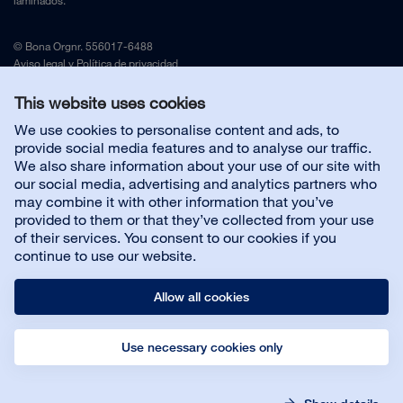
laminados.
© Bona Orgnr. 556017-6488
Aviso legal
y
Política de privacidad
This website uses cookies
Contacta con nosotros
We use cookies to personalise content and ads, to
provide social media features and to analyse our traffic.
We also share information about your use of our site with
Servicio al cliente
our social media, advertising and analytics partners who
may combine it with other information that you’ve
provided to them or that they’ve collected from your use
Sobre nosotros
of their services. You consent to our cookies if you
continue to use our website.
Allow all cookies
Use necessary cookies only
© Bona AB
Legal notice
Privacy policy