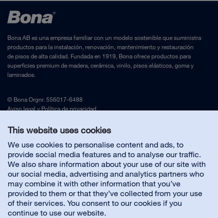
Bona AB es una empresa familiar con un modelo sostenible que suministra
productos para la instalación, renovación, mantenimiento y restauración
de pisos de alta calidad. Fundada en 1919, Bona ofrece productos para
superficies premium de madera, cerámica, vinilo, pisos elásticos, goma y
laminados.
© Bona Orgnr. 556017-6488
Aviso legal
y
Política de privacidad
This website uses cookies
Contacta con nosotros
We use cookies to personalise content and ads, to
provide social media features and to analyse our traffic.
We also share information about your use of our site with
Servicio al cliente
our social media, advertising and analytics partners who
may combine it with other information that you’ve
provided to them or that they’ve collected from your use
Sobre nosotros
of their services. You consent to our cookies if you
continue to use our website.