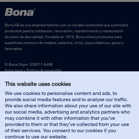
Bona AB es una empresa familiar con un modelo sostenible que suministra
productos para la instalación, renovación, mantenimiento y restauración
de pisos de alta calidad. Fundada en 1919, Bona ofrece productos para
superficies premium de madera, cerámica, vinilo, pisos elásticos, goma y
laminados.
© Bona Orgnr. 556017-6488
Aviso legal
y
Política de privacidad
This website uses cookies
Contacta con nosotros
We use cookies to personalise content and ads, to
provide social media features and to analyse our traffic.
We also share information about your use of our site with
Servicio al cliente
our social media, advertising and analytics partners who
may combine it with other information that you’ve
provided to them or that they’ve collected from your use
Sobre nosotros
of their services. You consent to our cookies if you
continue to use our website.