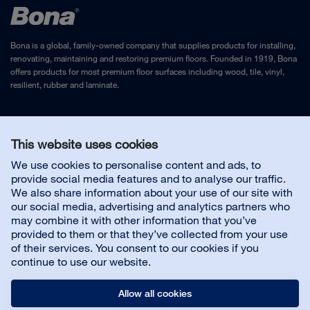
Bona is a global, family-owned company that supplies products for installing,
renovating, maintaining and restoring premium floors. Founded in 1919, Bona
offers products for most premium floor surfaces including wood, tile, vinyl,
resilient, rubber and laminate.
Legal Notice
and
Privacy Policy
This website uses cookies
We use cookies to personalise content and ads, to
Contact us
provide social media features and to analyse our traffic.
We also share information about your use of our site with
our social media, advertising and analytics partners who
may combine it with other information that you’ve
provided to them or that they’ve collected from your use
About us
of their services. You consent to our cookies if you
continue to use our website.
Allow all cookies