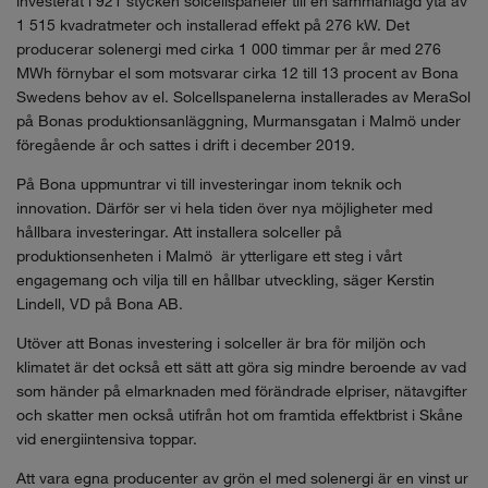
investerat i 921 stycken solcellspaneler till en sammanlagd yta av
1 515 kvadratmeter och installerad effekt på 276 kW. Det
producerar solenergi med cirka 1 000 timmar per år med 276
MWh förnybar el som motsvarar cirka 12 till 13 procent av Bona
Swedens behov av el. Solcellspanelerna installerades av MeraSol
på Bonas produktionsanläggning, Murmansgatan i Malmö under
föregående år och sattes i drift i december 2019.
På Bona uppmuntrar vi till investeringar inom teknik och
innovation. Därför ser vi hela tiden över nya möjligheter med
hållbara investeringar. Att installera solceller på
produktionsenheten i Malmö är ytterligare ett steg i vårt
engagemang och vilja till en hållbar utveckling, säger Kerstin
Lindell, VD på Bona AB.
Utöver att Bonas investering i solceller är bra för miljön och
klimatet är det också ett sätt att göra sig mindre beroende av vad
som händer på elmarknaden med förändrade elpriser, nätavgifter
och skatter men också utifrån hot om framtida effektbrist i Skåne
vid energiintensiva toppar.
Att vara egna producenter av grön el med solenergi är en vinst ur