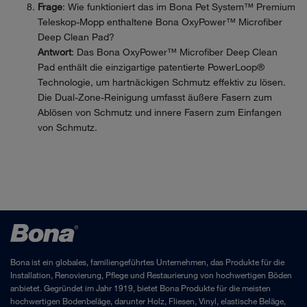
Frage
: Wie funktioniert das im Bona Pet System™ Premium
Teleskop-Mopp enthaltene Bona OxyPower™ Microfiber
Deep Clean Pad?
Antwort
: Das Bona OxyPower™ Microfiber Deep Clean
Pad enthält die einzigartige patentierte PowerLoop®
Technologie, um hartnäckigen Schmutz effektiv zu lösen.
Die Dual-Zone-Reinigung umfasst äußere Fasern zum
Ablösen von Schmutz und innere Fasern zum Einfangen
von Schmutz.
Bona ist ein globales, familiengeführtes Unternehmen, das Produkte für die
Installation, Renovierung, Pflege und Restaurierung von hochwertigen Böden
anbietet. Gegründet im Jahr 1919, bietet Bona Produkte für die meisten
hochwertigen Bodenbeläge, darunter Holz, Fliesen, Vinyl, elastische Beläge,