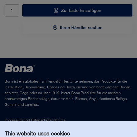
Zur Liste hinzufügen
Ihren Händler suchen
Bona ist ein globales, familiengeführtes Unternehmen, das Produkte für die
Installation, Renovierung, Pflege und Restaurierung von hochwertigen Böden
anbietet. Gegründet im Jahr 1919, bietet Bona Produkte für die meisten
hochwertigen Bodenbeläge, darunter Holz, Fliesen, Vinyl, elastische Beläge,
Gummi und Laminat.
Impressum
und
Datenschutzrichtlinie
This website uses cookies