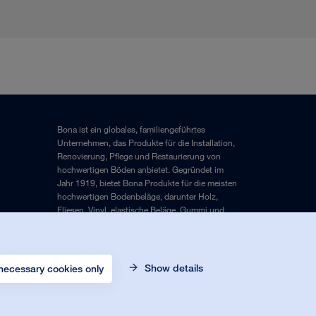
Bona ist ein globales, familiengeführtes
Unternehmen, das Produkte für die Installation,
Renovierung, Pflege und Restaurierung von
hochwertigen Böden anbietet. Gegründet im
Jahr 1919, bietet Bona Produkte für die meisten
hochwertigen Bodenbeläge, darunter Holz,
Fliesen, Vinyl, elastische Beläge, Gummi und
Laminat.
Impressum
und
Datenschutzrichtlinie
Show details
necessary cookies only