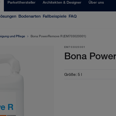
r
Parketthersteller
Architekten & Designer
Über uns
lösungen
Bodenarten
Fallbeispiele
FAQ
nigung und Pflege
Bona PowerRemove R (EM703020001)
EM703020001
Bona Powe
Größe
:
5 l