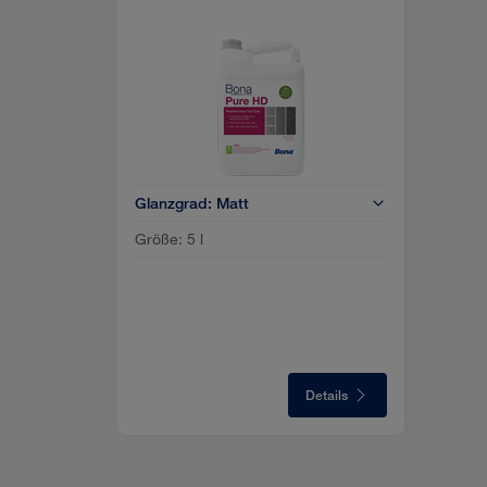
Glanzgrad:
Matt
Größe:
5 l
Details