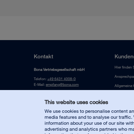
Kontakt
Kundens
Hier finden 
Bona Vertriebsgesellschaft mbH
Ansprechpar
Telefon:
+49 6431 4008-0
E-Mail:
empfang@bona.com
Allgemeine
Jahnstrasse 12
D-65549 Limburg/Lahn
This website uses cookies
Deutschland
We use cookies to personalise content and
media features and to analyse our traffic
information about your use of our site wit
advertising and analytics partners who ma