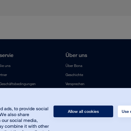
ervie
Über uns
Sie uns
Über Bona
tner
Geschichte
 Geschäftsbedingungen
Versprechen
Nachhaltigkeit
Karriere
 ads, to provide social
Presse
Allow all cookies
Use 
. We also share
h our social media,
Kontakt
y combine it with other