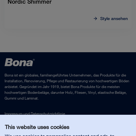
Nordic Shimmer
Style ansehen
Bona ist ein globales, familiengeführtes Unternehmen, das Produkte für die
Installation, Renovierung, Pflege und Restaurierung von hochwertigen Böden
anbietet. Gegründet im Jahr 1919, bietet Bona Produkte für die meisten
hochwertigen Bodenbeläge, darunter Holz, Fliesen, Vinyl, elastische Beläge,
Gummi und Laminat.
Impressum
und
Datenschutzrichtlinie
This website uses cookies
Kontakt