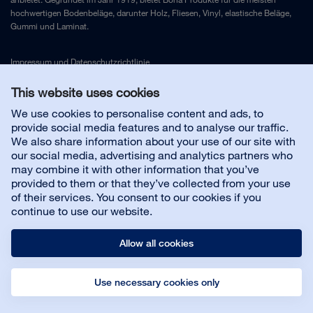
hochwertigen Bodenbeläge, darunter Holz, Fliesen, Vinyl, elastische Beläge,
Gummi und Laminat.
Impressum
und
Datenschutzrichtlinie
This website uses cookies
Kontakt
We use cookies to personalise content and ads, to
provide social media features and to analyse our traffic.
We also share information about your use of our site with
Kundenservice
our social media, advertising and analytics partners who
may combine it with other information that you’ve
provided to them or that they’ve collected from your use
Über uns
of their services. You consent to our cookies if you
continue to use our website.
Allow all cookies
Use necessary cookies only
© Bona AB
Impressum
Datenschutz