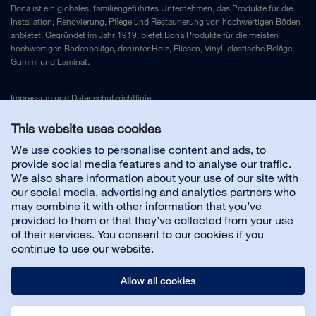
Bona ist ein globales, familiengeführtes Unternehmen, das Produkte für die
Installation, Renovierung, Pflege und Restaurierung von hochwertigen Böden
anbietet. Gegründet im Jahr 1919, bietet Bona Produkte für die meisten
hochwertigen Bodenbeläge, darunter Holz, Fliesen, Vinyl, elastische Beläge,
Gummi und Laminat.
Impressum
und
Datenschutzrichtlinie
This website uses cookies
Kontakt
We use cookies to personalise content and ads, to
provide social media features and to analyse our traffic.
We also share information about your use of our site with
Kundenservice
our social media, advertising and analytics partners who
may combine it with other information that you’ve
provided to them or that they’ve collected from your use
Über uns
of their services. You consent to our cookies if you
continue to use our website.
Allow all cookies