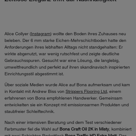
Alice Collyer (
Instagram
) wollte den Boden ihres Zuhauses neu
beleben. Der 6 mm starke Eichen-Mehrschichtboden hatte den
Anforderungen ihres lebhaften Alltags nicht standgehalten: Er
wirkte abgenutzt, war wenig rutschfest und zeigte deutliche
Gebrauchsspuren. Gesucht war eine Lösung, die langlebig,
umweltfreundlich und perfekt auf ihren skandinavisch inspirierten
Einrichtungsstil abgestimmt ist.
Über soziale Medien wurde Alice auf Bona aufmerksam und kam
in Kontakt mit Andrew Biss von
Strippers Flooring Ltd
, einem
erfahrenen von Bona empfohlenen Handwerker. Gemeinsam
entwickelten sie ein Konzept mit emissionsarmen Produkten und
staubfreier Schleiftechnik.
Nach einer intensiven Beratung und dem Test verschiedener
Farbmuster fiel die Wahl auf
Bona Craft Oil 2K in Misty
, kombiniert
mit zwei Schichten Parkettlack
Bona Traffic HD Extra Matt
. Das