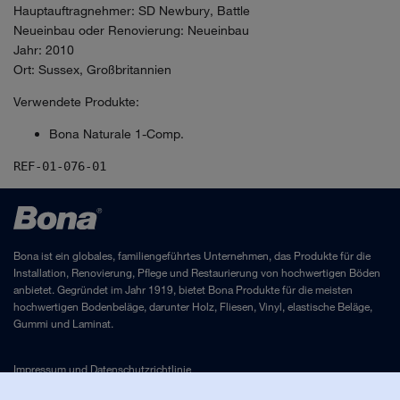
Hauptauftragnehmer: SD Newbury, Battle
Neueinbau oder Renovierung: Neueinbau
Jahr: 2010
Ort: Sussex, Großbritannien
Verwendete Produkte:
Bona Naturale 1-Comp.
REF-01-076-01
Bona ist ein globales, familiengeführtes Unternehmen, das Produkte für die
Installation, Renovierung, Pflege und Restaurierung von hochwertigen Böden
anbietet. Gegründet im Jahr 1919, bietet Bona Produkte für die meisten
hochwertigen Bodenbeläge, darunter Holz, Fliesen, Vinyl, elastische Beläge,
Gummi und Laminat.
Impressum
und
Datenschutzrichtlinie