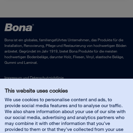
Bona ist ein globales, familiengeführtes Unternehmen, das Produkte für die
Installation, Renovierung, Pflege und Restaurierung von hochwertigen Böden
anbietet. Gegründet im Jahr 1919, bietet Bona Produkte für die meisten
hochwertigen Bodenbeläge, darunter Holz, Fliesen, Vinyl, elastische Beläge,
Gummi und Laminat.
Impressum
und
Datenschutzrichtlinie
This website uses cookies
Kontakt
We use cookies to personalise content and ads, to
provide social media features and to analyse our traffic.
We also share information about your use of our site with
Kundenservice
our social media, advertising and analytics partners who
may combine it with other information that you’ve
provided to them or that they’ve collected from your use