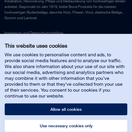
Installation, Renovierung, Pflege und Restaurierung von hochwertigen Böden
anbietet. Gegründet im Jahr 1919, bietet Bona Produkte für die meisten
hochwertigen Bodenbeläge, darunter Holz, Fliesen, Vinyl, elastische Beläge,
Gummi und Laminat.
Impressum
und
Datenschutzrichtlinie
This website uses cookies
Kontakt
We use cookies to personalise content and ads, to
provide social media features and to analyse our traffic.
We also share information about your use of our site with
Kundenservice
our social media, advertising and analytics partners who
may combine it with other information that you’ve
provided to them or that they’ve collected from your use
Karriere bei Bona
of their services. You consent to our cookies if you
continue to use our website.
Allow all cookies
Use necessary cookies only