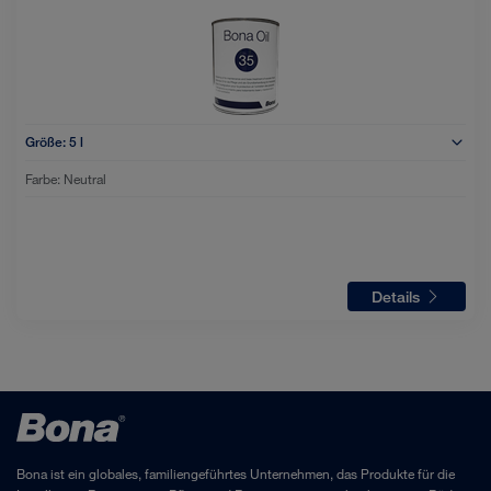
Größe:
5 l
Farbe:
Neutral
Details
Bona ist ein globales, familiengeführtes Unternehmen, das Produkte für die