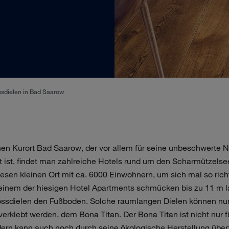
sdielen in Bad Saarow
n Kurort Bad Saarow, der vor allem für seine unbeschwerte N
 ist, findet man zahlreiche Hotels rund um den Scharmützelsee
esen kleinen Ort mit ca. 6000 Einwohnern, um sich mal so richt
 einem der hiesigen Hotel Apartments schmücken bis zu 11 m 
ossdielen den Fußboden. Solche raumlangen Dielen können nur
verklebt werden, dem Bona Titan. Der Bona Titan ist nicht nur f
ern kann auch noch durch seine ökologische Herstellung übe