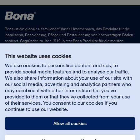
Bona ist ein globales, familiengeführtes Unternehmen, das Produkte für die
Installation, Renovierung, Pflege und Restaurierung von hochwertigen Böden
anbietet. Gegründet im Jahr 1919, bietet Bona Produkte für die meisten
hochwertigen Bodenbeläge, darunter Holz, Fliesen, Vinyl, elastische Beläge,
Gummi und Laminat.
This website uses cookies
We use cookies to personalise content and ads, to
Impressum
und
Datenschutzrichtlinie
provide social media features and to analyse our traffic.
We also share information about your use of our site with
our social media, advertising and analytics partners who
may combine it with other information that you’ve
Kontakt
provided to them or that they’ve collected from your use
of their services. You consent to our cookies if you
continue to use our website.
Kundenservice
Allow all cookies
Karriere bei Bona