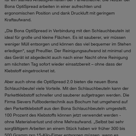
Bona OptiSpread arbeiten in einer aufrechten und
ergonomischen Position und dank Druckluft mit geringem
Kraftaufwand.
„Die Bona OptiSpread in Verbindung mit den Schlauchbeuteln ist
ideal für große und kleine Flächen. Es ist sauberer, wir müssen
weniger Müll entsorgen und können das viel bequemer im Stehen
erledigen“, sagt Preußler. Der Reinigungsaufwand ist minimal und
das Gerät ist abgedeckt auch nach einer Nacht ohne Reinigung
am nächsten Tag sofort wieder einsatzbereit – ohne dass der
Klebstoff eingetrocknet ist.
Aber auch ohne die OptiSpread 2.0 bieten die neuen Bona
Schlauchbeutel viele Vorteile. Mit den Schlauchbeuteln kann der
Parkettklebstoff schneller und sauberer aufgetragen werden. Die
Firma Sievers Fußbodentechnik aus Bochum hat umgehend auf
den Parkettklebstoff aus den Bona Schlauchbeuteln umgestellt.
100 Prozent des Klebstoffs können jetzt verwendet werden -
ohne Materialverlust und ohne Mehraufwand. „Selbst bei sehr
sorgfältigem Arbeiten an einem Stück haben wir früher 300 bis
500 Gramm pro 15-Kilo-Eimer entsorgen müssen, wenn es