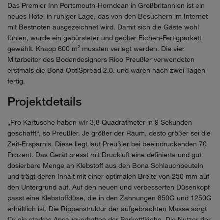
Das Premier Inn Portsmouth-Horndean in Großbritannien ist ein
neues Hotel in ruhiger Lage, das von den Besuchern im Internet
mit Bestnoten ausgezeichnet wird. Damit sich die Gäste wohl
fühlen, wurde ein gebürsteter und geölter Eichen-Fertigparkett
gewählt. Knapp 600 m² mussten verlegt werden. Die vier
Mitarbeiter des Bodendesigners Rico Preußler verwendeten
erstmals die Bona OptiSpread 2.0. und waren nach zwei Tagen
fertig.
Projektdetails
„Pro Kartusche haben wir 3,8 Quadratmeter in 9 Sekunden
geschafft“, so Preußler. Je größer der Raum, desto größer sei die
Zeit-Ersparnis. Diese liegt laut Preußler bei beeindruckenden 70
Prozent. Das Gerät presst mit Druckluft eine definierte und gut
dosierbare Menge an Klebstoff aus den Bona Schlauchbeuteln
und trägt deren Inhalt mit einer optimalen Breite von 250 mm auf
den Untergrund auf. Auf den neuen und verbesserten Düsenkopf
passt eine Klebstoffdüse, die in den Zahnungen 850G und 1250G
erhältlich ist. Die Rippenstruktur der aufgebrachten Masse sorgt
für ein starkes Ansaugverhalten der Parkettfläche. Die Nutzer der