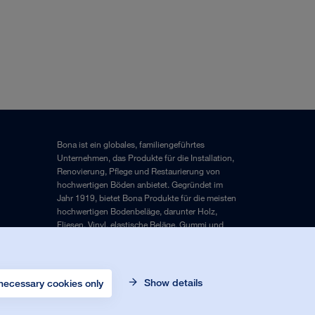
Bona ist ein globales, familiengeführtes
Unternehmen, das Produkte für die Installation,
Renovierung, Pflege und Restaurierung von
hochwertigen Böden anbietet. Gegründet im
Jahr 1919, bietet Bona Produkte für die meisten
hochwertigen Bodenbeläge, darunter Holz,
Fliesen, Vinyl, elastische Beläge, Gummi und
Laminat.
Impressum
und
Datenschutzrichtlinie
Show details
necessary cookies only