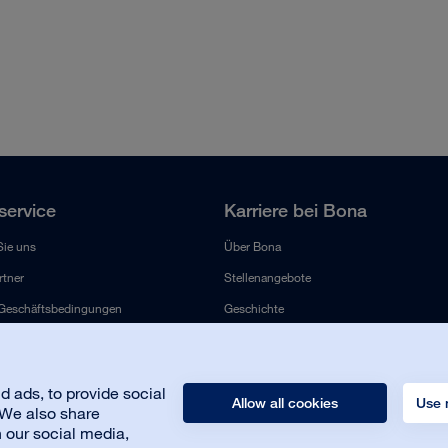
ervice
Karriere bei Bona
Sie uns
Über Bona
tner
Stellenangebote
 Geschäftsbedingungen
Geschichte
Versprechen
Nachhaltigkeit
 ads, to provide social
Presse
Allow all cookies
Use 
. We also share
h our social media,
Kontakt