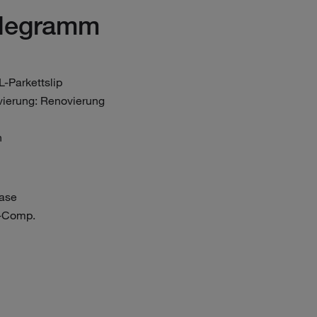
elegramm
-Parkettslip
ierung: Renovierung
n
ase
2-Comp.