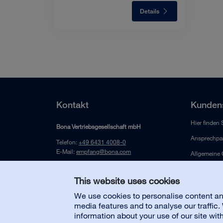
Details
Kontakt
Kundens
Hier finden 
Bona Vertriebsgesellschaft mbH
Ansprechpar
Telefon:
+49 6431 4008-0
E-Mail:
empfang@bona.com
Allgemeine
Jahnstrasse 12
D-65549 Limburg/Lahn
This website uses cookies
Deutschland
We use cookies to personalise content and
media features and to analyse our traffic
information about your use of our site wit