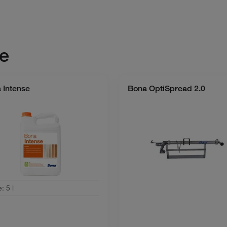
e
 Intense
Bona OptiSpread 2.0
e
:
5 l