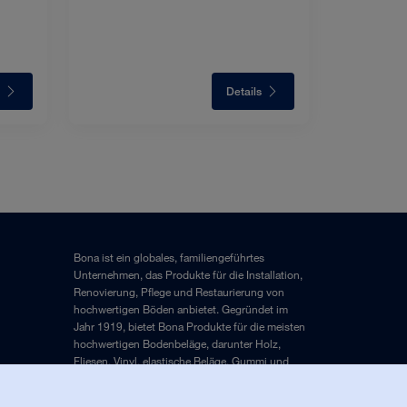
Details
Bona ist ein globales, familiengeführtes
Unternehmen, das Produkte für die Installation,
Renovierung, Pflege und Restaurierung von
hochwertigen Böden anbietet. Gegründet im
Jahr 1919, bietet Bona Produkte für die meisten
hochwertigen Bodenbeläge, darunter Holz,
Fliesen, Vinyl, elastische Beläge, Gummi und
Laminat.