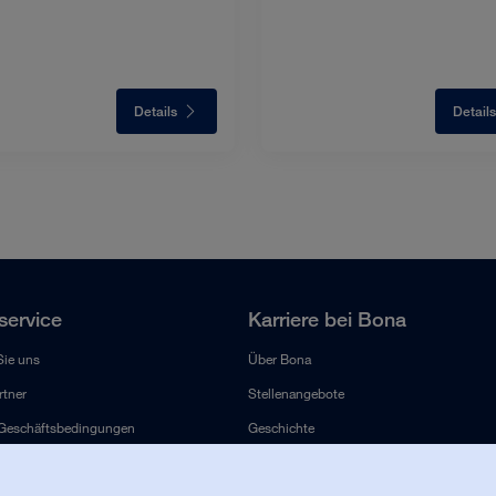
Details
Details
ervice
Karriere bei Bona
Sie uns
Über Bona
tner
Stellenangebote
 Geschäftsbedingungen
Geschichte
Versprechen