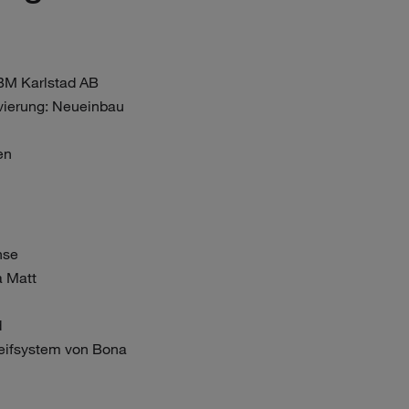
BM Karlstad AB
ierung: Neueinbau
en
nse
 Matt
d
leifsystem von Bona