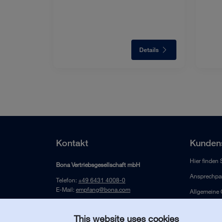
Details
Kontakt
Kundens
Hier finden 
Bona Vertriebsgesellschaft mbH
Ansprechpar
Telefon:
+49 6431 4008-0
E-Mail:
empfang@bona.com
Allgemeine
Jahnstrasse 12
D-65549 Limburg/Lahn
This website uses cookies