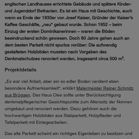
englischen Landhauses errichtete Gebäude und spätere Kinder-
und Jugenddorf Bethanien. Es ist ein Haus mit Geschichte, auch
wenn es Ende der 1930er von Josef Kaiser, Gründer der Kaiser’s
Kaffee Geschäfte, „neu“ gebaut wurde. Schon 1952 – beim
Einzug der ersten Dominikanerinnen – waren die Böden
beeindruckend schön gewesen. Doch 80 Jahre gehen auch an
dem besten Parkett nicht spurlos vorüber: Die aufwendig
gestalteten Holzböden mussten nach Vorgaben des
Denkmalschutzes renoviert werden, insgesamt circa 500 m².
Projektdetails
„Es war viel Arbeit, aber ein so edler Boden verdient eben
besondere Aufmerksamkeit“, erklärt
Malermeister Rainer Schmitz
aus Brüggen
. Das Haus Clee sollte unter Berücksichtigung
denkmalpflegerischer Gesichtspunkte zum Alterssitz der Nonnen
umgebaut und renoviert werden. Dazu gehören auch die
hochwertigen Holzböden aus Stabparkett, Holzpflaster und
Tafelparkett mit Einlegearbeiten.
Das alte Parkett scheint ein richtiges Eigenleben zu besitzen und