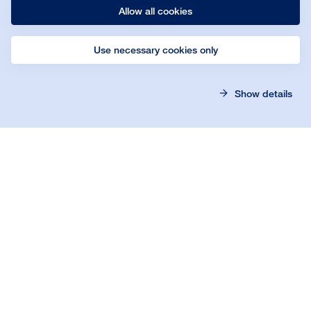
Allow all cookies
Größe:
1 l
Use necessary cookies only
Show details
Details
Bona Hard Wax Oil
Glanzgrad:
Halbmatt
Größe:
10 l