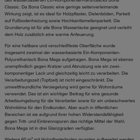
des wasserbasierten Ein-Komponenten-Grundlacks Bona
Classic. Da Bona Classic eine geringe seitenverleimende
Wirkung zeigt, ist es ideal für Holzpflaster, Dielenböden, Parkett
auf Fußbodenheizung sowie Hochkantlamellenparkett. Die
Grundierung ist für alle Bona Wasserlacke geeignet und verleiht
dem Holz zusätzlich eine warme Anfeuerung.
Für eine haltbare und verschleißfeste Oberfläche wurde
insgesamt zweimal der wasserbasierte Ein-Komponenten-
Polyurethanlack Bona Mega aufgetragen. Bona Mega ist ebenso
unempfindlich gegen Kratzer und Abnutzung wie ein zwei-
komponentiger Lack und gleichzeitig leicht zu verarbeiten. Die
Verarbeitungszeit (Topfzeit) ist nicht eingeschränkt. Die
umweltfreundliche Versiegelung wird gerne für Wohnräume
verwendet. Das ist ein wichtiger Beitrag für eine gesunde
Arbeitsumgebung für die Verarbeiter sowie für ein unbeschwertes
Wohnklima für den Endkunden. Aber auch in öffentlichen
Bereichen ist sie aufgrund ihrer hohen Widerstandsfähigkeit
gegen Tritt- und Einbrennspuren das richtige Mittel der Wahl.
Bona Mega ist in drei Glanzgraden verfügbar.
Weitere 60 m² mit Holzpflasterboden mussten aufbereitet werden.