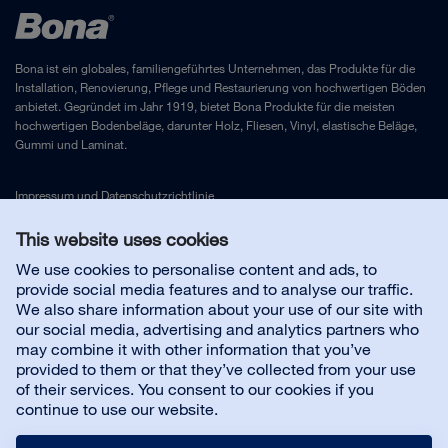
Bona ist ein globales, familiengeführtes Unternehmen, das Produkte für die
Installation, Renovierung, Pflege und Restaurierung von hochwertigen Böden
anbietet. Gegründet im Jahr 1919, bietet Bona Produkte für die meisten
hochwertigen Bodenbeläge, darunter Holz, Fliesen, Vinyl, elastische Beläge,
Gummi und Laminat.
Impressum
und
Datenschutzrichtlinie
This website uses cookies
Kontakt
We use cookies to personalise content and ads, to
provide social media features and to analyse our traffic.
We also share information about your use of our site with
Kundenservice
our social media, advertising and analytics partners who
may combine it with other information that you’ve
provided to them or that they’ve collected from your use
Karriere bei Bona
of their services. You consent to our cookies if you
continue to use our website.