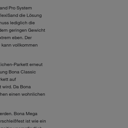
Sand Pro System
FlexiSand die Lösung
muss lediglich die
 dem geringen Gewicht
extrem eben. Der
70 kann vollkommen
Eichen-Parkett erneut
rung Bona Classic
kett auf
t wird. Da Bona
ächen einen wohnlichen
 werden. Bona Mega
schleißfest ist wie ein