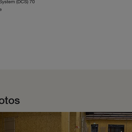
System (DCS) 70
e
otos