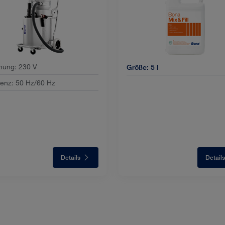
nung
:
230 V
Größe:
5 l
uenz
:
50 Hz/60 Hz
Details
Details