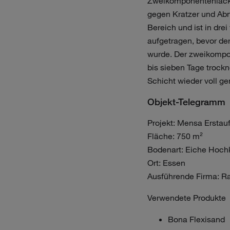
Zweikomponentenlack. 
gegen Kratzer und Abn
Bereich und ist in dr
aufgetragen, bevor der
wurde. Der zweikompon
bis sieben Tage trock
Schicht wieder voll g
Objekt-Telegramm
Projekt: Mensa Ersta
Fläche: 750 m²
Bodenart: Eiche Hoch
Ort: Essen
Ausführende Firma: R
Verwendete Produkte
Bona Flexisand