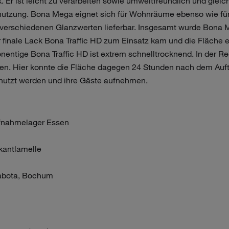
Er ist leicht zu verarbeiten sowie umweltfreundlich und gleic
utzung. Bona Mega eignet sich für Wohnräume ebenso wie für
ei verschiedenen Glanzwerten lieferbar. Insgesamt wurde Bona
 finale Lack Bona Traffic HD zum Einsatz kam und die Fläche e
entige Bona Traffic HD ist extrem schnelltrocknend. In der Re
nen. Hier konnte die Fläche dagegen 24 Stunden nach dem Auft
enutzt werden und ihre Gäste aufnehmen.
ufnahmelager Essen
kantlamelle
abota, Bochum