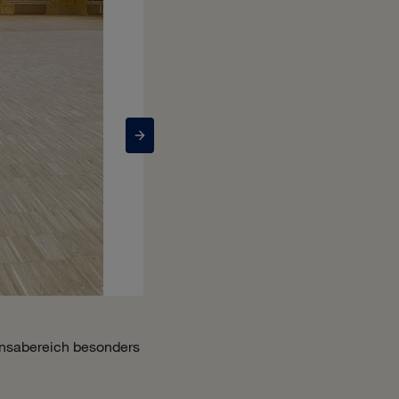
ensabereich besonders
Die abschließende Versiegelung des ne
gewerblich genutzten und stark freque