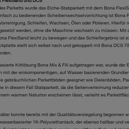
it FlexiSand und DCS
es Parketts wurde das Eiche-Stabparkett mit dem Bona Flexi
infach zu bedienenden Scheibenwechselvorrichtung ist Bona 
 Vorreinigung, Schleifen, Wachsen, Ölen oder Polieren. Hierfür 
gesetzt werden, ohne die Maschine wechseln zu müssen. Mit
Bona FlexiSand leicht zu bewegen und das Schleifergebnis ist 
kplatte stellt sich selbst nach und gekoppelt mit Bona DCS 
erden.
ierte Kittlösung Bona Mix & Fill aufgetragen war, wurde der 
n mit der einkomponentigen, auf Wasser basierenden Grundie
alle gebräuchlichen Parkettböden geeignet wie Dielenböden, Par
 in diesem Fall Stabparkett, da die Seitenverleimung reduzier
einem warmen Naturton erscheinen lässt, verleiht es Parkettfl
äter konnte bereits mit der Qualitätsversiegelung begonnen
asserbasierter 1K-Polyurethanlack, der ebenso haltbar und ver