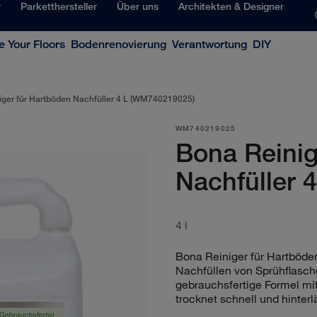
r
Parketthersteller
Über uns
Architekten & Designer
 Your Floors
Bodenrenovierung
Verantwortung
DIY
iger für Hartböden Nachfüller 4 L (WM740219025)
WM740219025
Bona Reinig
Nachfüller 4
4 l
Bona Reiniger für Hartböde
Nachfüllen von Sprühflasch
gebrauchsfertige Formel mit
trocknet schnell und hinter