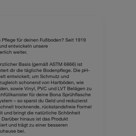
 Pflege für deinen Fußboden? Seit 1919
nd entwickeln unsere
rlich weiter.
anzlicher Basis (gemäß ASTM 6866) ist
htert dir die tägliche Bodenpflege. Die pH-
ielt entwickelt, um Schmutz und
zugleich schonend von Hartböden, wie
öden, sowie Vinyl, PVC und LVT Belägen zu
hfüllkanister für deine Bona Sprühflasche
stem – so sparst du Geld und reduzierst
 schnell trocknende, rückstandsfreie Formel
t und bringt die natürliche Schönheit
 Darüber hinaus ist das Produkt
t und trägt zu einer besseren
Zuhause bei.