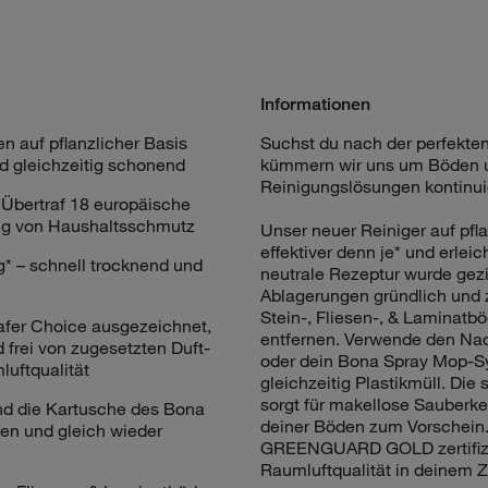
Informationen
n auf pflanzlicher Basis
Suchst du nach der perfekten
d gleichzeitig schonend
kümmern wir uns um Böden u
Reinigungslösungen kontinuie
 Übertraf 18 europäische
ng von Haushaltsschmutz
Unser neuer Reiniger auf pfl
effektiver denn je* und erleic
ng* – schnell trocknend und
neutrale Rezeptur wurde gez
Ablagerungen gründlich und 
Stein-, Fliesen-, & Laminatb
fer Choice ausgezeichnet,
entfernen. Verwende den Nac
frei von zugesetzten Duft-
oder dein Bona Spray Mop-Sy
luftqualität
gleichzeitig Plastikmüll. Die
sorgt für makellose Sauberkei
und die Kartusche des Bona
deiner Böden zum Vorschein.
en und gleich wieder
GREENGUARD GOLD zertifizier
Raumluftqualität in deinem 