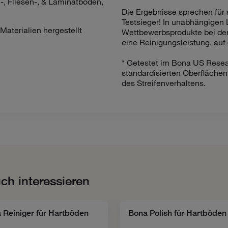
-, Fliesen-, & Laminatböden,
Die Ergebnisse sprechen für s
Testsieger! In unabhängigen 
aterialien hergestellt
Wettbewerbsprodukte bei der
eine Reinigungsleistung, auf 
* Getestet im Bona US Rese
standardisierten Oberflächen
des Streifenverhaltens.
ch interessieren
 Reiniger für Hartböden
Bona Polish für Hartböden