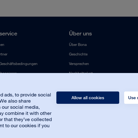
ervice
Über uns
len
Über Bona
tner
Geschichte
 Geschäftsbedingungen
Versprechen
abonnieren
Nachhaltigkeit
Karriere
Presse
 ads, to provide social
Allow all cookies
Use 
. We also share
Kontakt
h our social media,
y combine it with other
r that they’ve collected
nt to our cookies if you