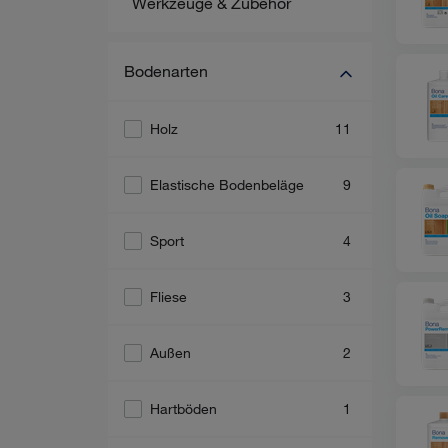
Werkzeuge & Zubehör
Bodenarten
Holz
11
Elastische Bodenbeläge
9
Sport
4
Fliese
3
Außen
2
Hartböden
1