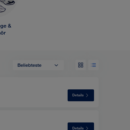
ge &
ör
Beliebteste
Listenansicht
view
selected
Details
Details