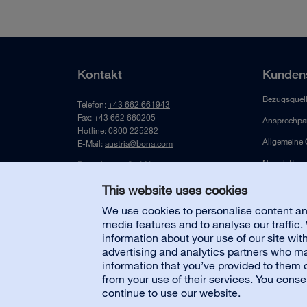
Kontakt
Kundens
Bezugsquel
Telefon:
+43 662 661943
Fax: +43 662 660205
Ansprechpar
Hotline: 0800 225282
Allgemeine
E-Mail:
austria@bona.com
Newsletter 
Bona Austria GmbH
Mayrwiesstraße 21
This website uses cookies
A-5300 Hallwang bei Salzburg
We use cookies to personalise content and
Austria
media features and to analyse our traffic
information about your use of our site wit
advertising and analytics partners who ma
information that you’ve provided to them o
© Bona AB
Impressum
Datenschutz
from your use of their services. You conse
continue to use our website.