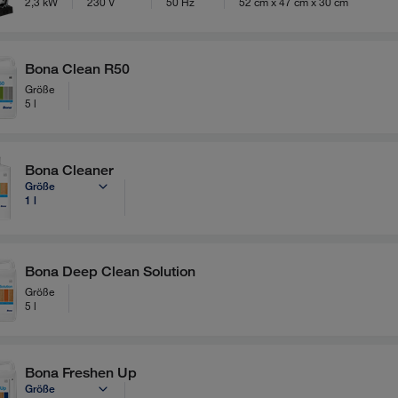
2,3 kW
230 V
50 Hz
52 cm x 47 cm x 30 cm
Bona Clean R50
Größe
5 l
Bona Cleaner
Größe
1 l
Bona Deep Clean Solution
Größe
5 l
Bona Freshen Up
Größe