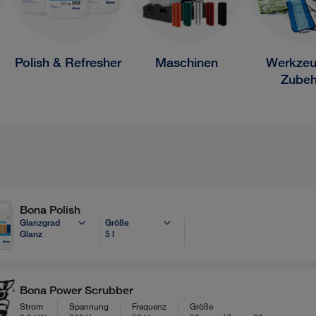
Polish & Refresher
Maschinen
Werkzeu
Zubeh
Bona Polish
Glanzgrad
Größe
Glanz
5 l
Bona Power Scrubber
Strom
Spannung
Frequenz
Größe