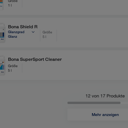
Größe
1 l
Bona Shield R
Glanzgrad
Größe
Glanz
5 l
Bona SuperSport Cleaner
Größe
5 l
12 von
17
Produkte
Mehr anzeigen