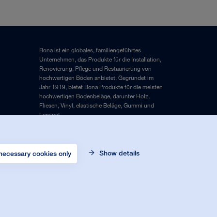
Bona ist ein globales, familiengeführtes
Unternehmen, das Produkte für die Installation,
Renovierung, Pflege und Restaurierung von
hochwertigen Böden anbietet. Gegründet im
Jahr 1919, bietet Bona Produkte für die meisten
hochwertigen Bodenbeläge, darunter Holz,
Fliesen, Vinyl, elastische Beläge, Gummi und
Laminat.
Impressum
und
Datenschutzrichtlinie
Show details
necessary cookies only