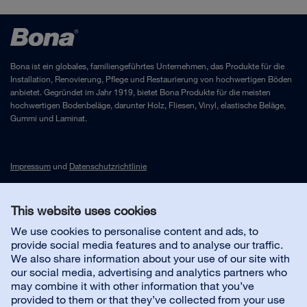
Anleitungen Bona Grace Vivid
Verarbeitung Bona Rich Tone mit Mix Colour Black
und Craft Oil Frost
Bona ist ein globales, familiengeführtes Unternehmen, das Produkte für die
Installation, Renovierung, Pflege und Restaurierung von hochwertigen Böden
anbietet. Gegründet im Jahr 1919, bietet Bona Produkte für die meisten
Verarbeitung Bona Rich Tone mit Mix Colour Black
hochwertigen Bodenbeläge, darunter Holz, Fliesen, Vinyl, elastische Beläge,
und Craft Oil Graphite
Gummi und Laminat.
Impressum
und
Datenschutzrichtlinie
This website uses cookies
Kontakt
We use cookies to personalise content and ads, to
provide social media features and to analyse our traffic.
Kundenservice
We also share information about your use of our site with
our social media, advertising and analytics partners who
may combine it with other information that you’ve
Über uns
provided to them or that they’ve collected from your use