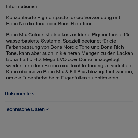
Informationen
Konzentrierte Pigmentpaste für die Verwendung mit
Bona Nordic Tone oder Bona Rich Tone.
Bona Mix Colour ist eine konzentrierte Pigmentpaste für
wasserbasierte Systeme. Speziell geeignet für die
Farbanpassung von Bona Nordic Tone und Bona Rich
Tone, kann aber auch in kleineren Mengen zu den Lacken
Bona Traffic HD, Mega EVO oder Domo hinzugefügt
werden, um dem Boden eine leichte Tönung zu verleihen.
Kann ebenso zu Bona Mix & Fill Plus hinzugefügt werden,
um die Fugenfarbe beim Fugenfüllen zu optimieren.
Dokumente
Technische Daten
Technisches Merkblatt Bona Mix Colour
Inhalt: Konzentrierte Pigmentpaste
Verbrauch: 250 ml für eine 5-Liter-Flasche (5 %)
Sicherheitsdatenblatt Bona Mix Colour AT
Bona Nordic Tone oder Bona Rich Tone.