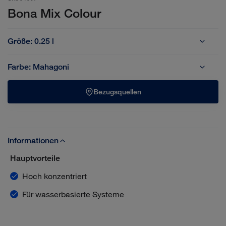
Bona Mix Colour
Größe:
0.25 l
0.25 l
Farbe:
Mahagoni
Grau
Mahagoni
Walnuss
Bezugsquellen
Informationen
Hauptvorteile
Hoch konzentriert
Für wasserbasierte Systeme