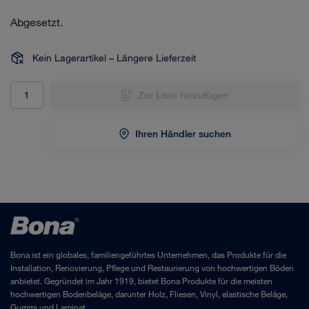
Abgesetzt.
Kein Lagerartikel – Längere Lieferzeit
Zur Liste hinzufügen
Ihren Händler suchen
Bona ist ein globales, familiengeführtes Unternehmen, das Produkte für die
Installation, Renovierung, Pflege und Restaurierung von hochwertigen Böden
anbietet. Gegründet im Jahr 1919, bietet Bona Produkte für die meisten
hochwertigen Bodenbeläge, darunter Holz, Fliesen, Vinyl, elastische Beläge,
Gummi und Laminat.