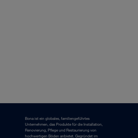
Bona ist ein globales, familiengeführtes
Unternehmen, das Produkte für die Installation,
Renovierung, Pflege und Restaurierung von
hochwertigen Böden anbietet. Gegründet im