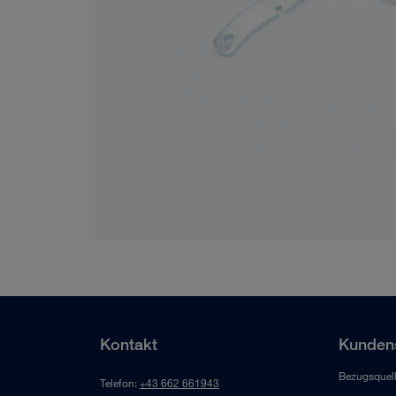
Kontakt
Kundens
Bezugsquel
Telefon:
+43 662 661943