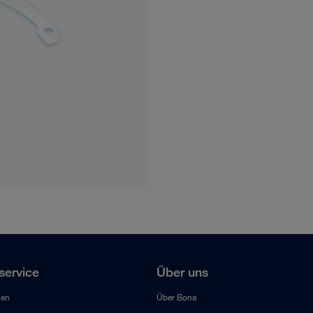
ervice
Über uns
len
Über Bona