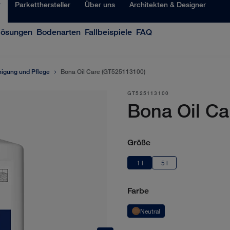
r
Parketthersteller
Über uns
Architekten & Designer
lösungen
Bodenarten
Fallbeispiele
FAQ
nigung und Pflege
Bona Oil Care (GT525113100)
GT525113100
Bona Oil Ca
Größe
1 l
5 l
Farbe
Neutral