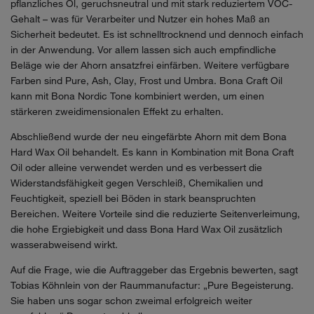
pflanzliches Öl, geruchsneutral und mit stark reduziertem VOC-
Gehalt – was für Verarbeiter und Nutzer ein hohes Maß an
Sicherheit bedeutet. Es ist schnelltrocknend und dennoch einfach
in der Anwendung. Vor allem lassen sich auch empfindliche
Beläge wie der Ahorn ansatzfrei einfärben. Weitere verfügbare
Farben sind Pure, Ash, Clay, Frost und Umbra. Bona Craft Oil
kann mit Bona Nordic Tone kombiniert werden, um einen
stärkeren zweidimensionalen Effekt zu erhalten.
Abschließend wurde der neu eingefärbte Ahorn mit dem Bona
Hard Wax Oil behandelt. Es kann in Kombination mit Bona Craft
Oil oder alleine verwendet werden und es verbessert die
Widerstandsfähigkeit gegen Verschleiß, Chemikalien und
Feuchtigkeit, speziell bei Böden in stark beanspruchten
Bereichen. Weitere Vorteile sind die reduzierte Seitenverleimung,
die hohe Ergiebigkeit und dass Bona Hard Wax Oil zusätzlich
wasserabweisend wirkt.
Auf die Frage, wie die Auftraggeber das Ergebnis bewerten, sagt
Tobias Köhnlein von der Raummanufactur: „Pure Begeisterung.
Sie haben uns sogar schon zweimal erfolgreich weiter