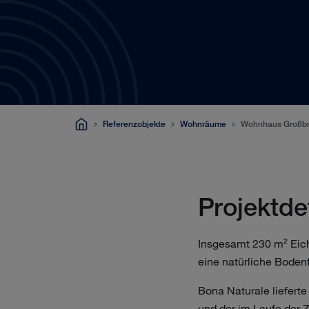
Referenzobjekte
Wohnräume
Wohnhaus Großbr
Projektde
Insgesamt 230 m² Eich
eine natürliche Boden
Bona Naturale lieferte
und der im Laufe der Z