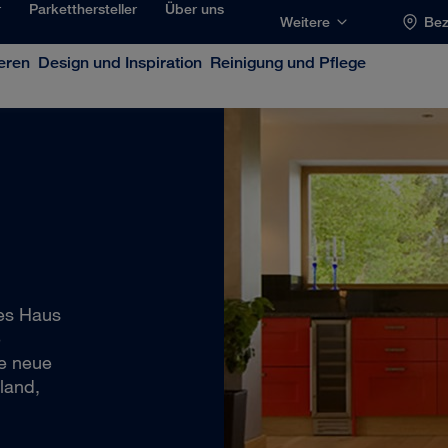
r
Parketthersteller
Über uns
Weitere
Bez
eren
Design und Inspiration
Reinigung und Pflege
res Haus
e
he neue
land,