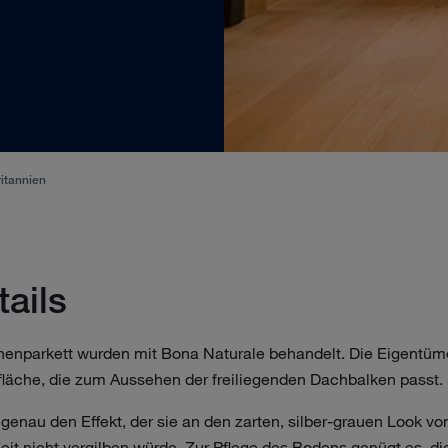
itannien
tails
enparkett wurden mit Bona Naturale behandelt. Die Eigentüm
fläche, die zum Aussehen der freiliegenden Dachbalken passt.
 genau den Effekt, der sie an den zarten, silber-grauen Look von
eit nicht vergilben würde. Zur Pflege des Bodens genügt es, d