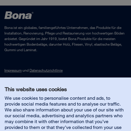
Bona ist ein globales, familiengeführtes Unternehmen, das Produkte für die
Installation, Renovierung, Pflege und Restaurierung von hochwertigen Böden
anbietet. Gegründet im Jahr 1919, bietet Bona Produkte für die meisten
hochwertigen Bodenbeläge, darunter Holz, Fliesen, Vinyl, elastische Beläge,
Gummi und Laminat.
Impressum
und
Datenschutzrichtlinie
This website uses cookies
Kontakt
We use cookies to personalise content and ads, to
provide social media features and to analyse our traffic.
Kundenservice
We also share information about your use of our site with
our social media, advertising and analytics partners who
may combine it with other information that you’ve
Über uns
provided to them or that they’ve collected from your use